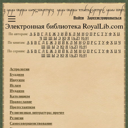
Войти
Зарегистрироваться
Электронная библиотека RoyalLib.com
По авторам:
А
Б
В
Г
Д
Е
Ж
З
И
Й
К
Л
М
Н
О
П
Р
С
Т
У
Ф
Х
Ц
Ч
Ш
Щ
Ы
Э
Ю
Я
[A-Z]
[0-9]
По книгам:
А
Б
В
Г
Д
Е
Ж
З
И
Й
К
Л
М
Н
О
П
Р
С
Т
У
Ф
Х
Ц
Ч
Ш
Щ
Ы
Э
Ю
Я
[A-Z]
[0-9]
По сериям:
А
Б
В
Г
Д
Е
Ж
З
И
Й
К
Л
М
Н
О
П
Р
С
Т
У
Ф
Х
Ц
Ч
Ш
Щ
Ы
Э
Ю
Я
[A-Z]
[0-9]
Астрология
Буддизм
Индуизм
Ислам
Иудаизм
Католицизм
Православие
Протестантизм
Религиозная литература: прочее
Религия
Самосовершенствование