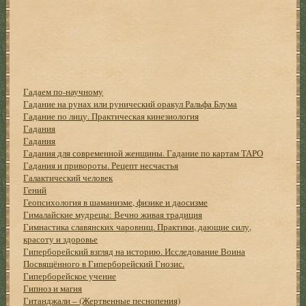
Гадаем по-научному
Гадание на рунах или рунический оракул Ральфа Блума
Гадание по лицу. Практическая кинезиология
Гадания
Гадания
Гадания для современной женщины. Гадание по картам ТАРО
Гадания и привороты. Рецепт несчастья
Галактический человек
Гений
Геопсихология в шаманизме, физике и даосизме
Гималайские мудрецы: Вечно живая традиция
Гимнастика славянских чаровниц. Практики, дающие силу,
красоту и здоровье
Гиперборейский взгляд на историю. Исследование Воина
Посвящённого в Гиперборейский Гнозис.
Гиперборейское учение
Гипноз и магия
Гитанджали – (Жертвенные песнопения)