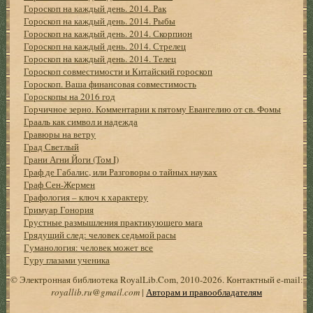
Гороскоп на каждый день. 2014. Рак
Гороскоп на каждый день. 2014. Рыбы
Гороскоп на каждый день. 2014. Скорпион
Гороскоп на каждый день. 2014. Стрелец
Гороскоп на каждый день. 2014. Телец
Гороскоп совместимости и Китайский гороскоп
Гороскоп. Ваша финансовая совместимость
Гороскопы на 2016 год
Горчичное зерно. Комментарии к пятому Евангелию от св. Фомы
Грааль как символ и надежда
Гравюры на ветру
Град Светлый
Грани Агни Йоги (Том I)
Граф де Габалис, или Разговоры о тайных науках
Граф Сен-Жермен
Графология – ключ к характеру
Гримуар Гонория
Грустные размышления практикующего мага
Грядущий след: человек седьмой расы
Гуманология: человек может все
Гуру глазами ученика
© Электронная библиотека RoyalLib.Com, 2010-2026. Контактный e-mail:
royallib.ru@gmail.com
|
Авторам и правообладателям