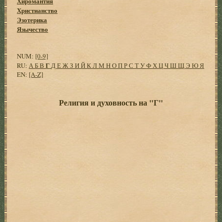
Хиромантия
Христианство
Эзотерика
Язычество
NUM:
[0-9]
Г
RU:
А
Б
В
Д
Е
Ж
З
И
Й
К
Л
М
Н
О
П
Р
С
Т
У
Ф
Х
Ц
Ч
Ш
Щ
Э
Ю
Я
EN:
[A-Z]
Религия и духовность на "Г"