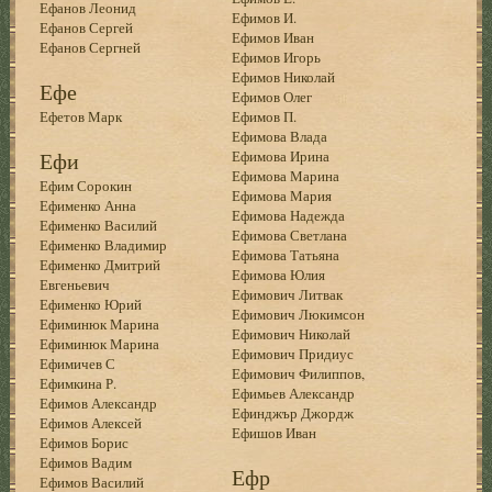
Ефанов Леонид
Ефимов И.
Ефанов Сергей
Ефимов Иван
Ефанов Сергней
Ефимов Игорь
Ефимов Николай
Ефе
Ефимов Олег
Ефетов Марк
Ефимов П.
Ефимова Влада
Ефи
Ефимова Ирина
Ефимова Марина
Ефим Сорокин
Ефимова Мария
Ефименко Анна
Ефимова Надежда
Ефименко Василий
Ефимова Светлана
Ефименко Владимир
Ефимова Татьяна
Ефименко Дмитрий
Ефимова Юлия
Евгеньевич
Ефимович Литвак
Ефименко Юрий
Ефимович Люкимсон
Ефиминюк Марина
Ефимович Николай
Ефиминюк Марина
Ефимович Придиус
Ефимичев С
Ефимович Филиппов,
Ефимкина Р.
Ефимьев Александр
Ефимов Александр
Ефинджър Джордж
Ефимов Алексей
Ефишов Иван
Ефимов Борис
Ефимов Вадим
Ефр
Ефимов Василий