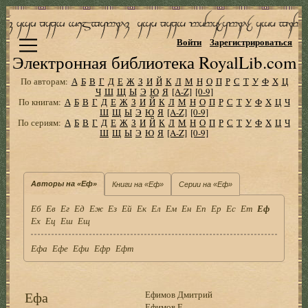
Войти
Зарегистрироваться
Электронная библиотека RoyalLib.com
По авторам:
А
Б
В
Г
Д
Е
Ж
З
И
Й
К
Л
М
Н
О
П
Р
С
Т
У
Ф
Х
Ц
Ч
Ш
Щ
Ы
Э
Ю
Я
[A-Z]
[0-9]
По книгам:
А
Б
В
Г
Д
Е
Ж
З
И
Й
К
Л
М
Н
О
П
Р
С
Т
У
Ф
Х
Ц
Ч
Ш
Щ
Ы
Э
Ю
Я
[A-Z]
[0-9]
По сериям:
А
Б
В
Г
Д
Е
Ж
З
И
Й
К
Л
М
Н
О
П
Р
С
Т
У
Ф
Х
Ц
Ч
Ш
Щ
Ы
Э
Ю
Я
[A-Z]
[0-9]
Авторы на «Еф»
Книги на «Еф»
Серии на «Еф»
Еб
Ев
Ег
Ед
Еж
Ез
Ей
Ек
Ел
Ем
Ен
Еп
Ер
Ес
Ет
Еф
Ех
Ец
Еш
Ещ
Ефа
Ефе
Ефи
Ефр
Ефт
Ефа
Ефимов Дмитрий
Ефимов Е.