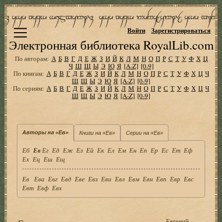
Войти
Зарегистрироваться
Электронная библиотека RoyalLib.com
По авторам:
А
Б
В
Г
Д
Е
Ж
З
И
Й
К
Л
М
Н
О
П
Р
С
Т
У
Ф
Х
Ц
Ч
Ш
Щ
Ы
Э
Ю
Я
[A-Z]
[0-9]
По книгам:
А
Б
В
Г
Д
Е
Ж
З
И
Й
К
Л
М
Н
О
П
Р
С
Т
У
Ф
Х
Ц
Ч
Ш
Щ
Ы
Э
Ю
Я
[A-Z]
[0-9]
По сериям:
А
Б
В
Г
Д
Е
Ж
З
И
Й
К
Л
М
Н
О
П
Р
С
Т
У
Ф
Х
Ц
Ч
Ш
Щ
Ы
Э
Ю
Я
[A-Z]
[0-9]
Авторы на «Ев»
Книги на «Ев»
Серии на «Ев»
Еб
Ев
Ег
Ед
Еж
Ез
Ей
Ек
Ел
Ем
Ен
Еп
Ер
Ес
Ет
Еф
Ех
Ец
Еш
Ещ
Ев
Ева
Евг
Евд
Еве
Евз
Еви
Евл
Евм
Евн
Евп
Евр
Евс
Евт
Евф
Евх
Евгений