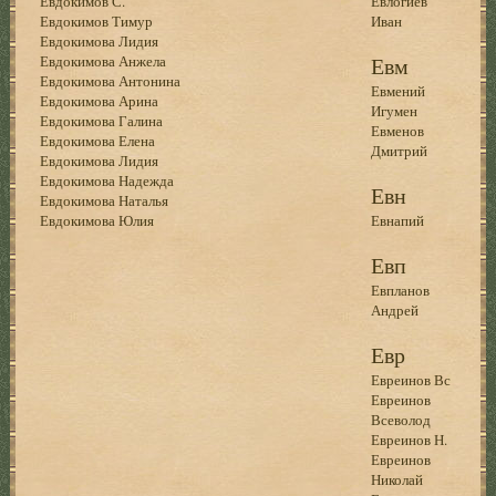
Евдокимов С.
Евлогиев
Евдокимов Тимур
Иван
Евдокимова Лидия
Евдокимова Анжела
Евм
Евдокимова Антонина
Евмений
Евдокимова Арина
Игумен
Евдокимова Галина
Евменов
Евдокимова Елена
Дмитрий
Евдокимова Лидия
Евдокимова Надежда
Евн
Евдокимова Наталья
Евдокимова Юлия
Евнапий
Евп
Евпланов
Андрей
Евр
Евреинов Вс
Евреинов
Всеволод
Евреинов Н.
Евреинов
Николай