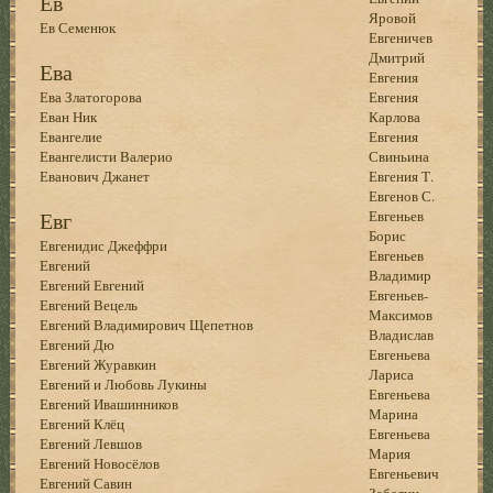
Ев
Яровой
Ев Семенюк
Евгеничев
Дмитрий
Ева
Евгения
Ева Златогорова
Евгения
Еван Ник
Карлова
Евангелие
Евгения
Евангелисти Валерио
Свиньина
Еванович Джанет
Евгения Т.
Евгенов С.
Евг
Евгеньев
Борис
Евгенидис Джеффри
Евгеньев
Евгений
Владимир
Евгений Евгений
Евгеньев-
Евгений Вецель
Максимов
Евгений Владимирович Щепетнов
Владислав
Евгений Дю
Евгеньева
Евгений Журавкин
Лариса
Евгений и Любовь Лукины
Евгеньева
Евгений Ивашинников
Марина
Евгений Клёц
Евгеньева
Евгений Левшов
Мария
Евгений Новосёлов
Евгеньевич
Евгений Савин
Забелин