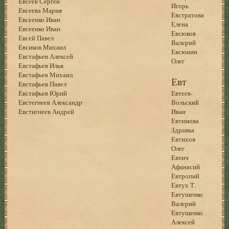
Евсеев Сергей
Игорь
Евсеева Мария
Евстратова
Евсеенко Иван
Елена
Евсеенко Иван
Евсюков
Евсей Павел
Валерий
Евсиков Михаил
Евсюнин
Евстафьев Алексей
Олег
Евстафьев Илья
Евстафьев Михаил
Евт
Евстафьев Павел
Евстафьев Юрий
Евтеев-
Евстегнеев Александр
Вольский
Евстигнеев Андрей
Иван
Евтимова
Здравка
Евтихов
Олег
Евтич
Афанасий
Евтропий
Евтух Т.
Евтушенко
Валерий
Евтушенко
Алексей