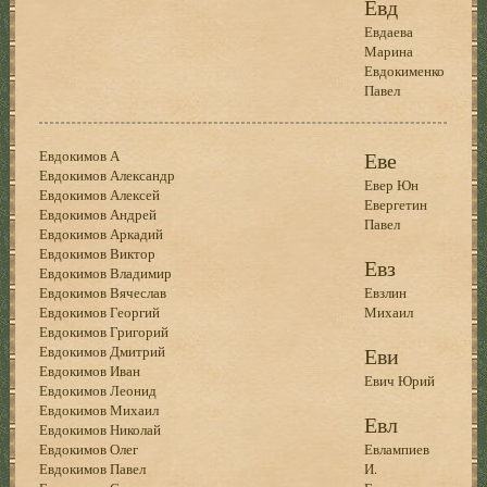
Евд
Евдаева
Марина
Евдокименко
Павел
Евдокимов А
Еве
Евдокимов Александр
Евер Юн
Евдокимов Алексей
Евергетин
Евдокимов Андрей
Павел
Евдокимов Аркадий
Евдокимов Виктор
Евз
Евдокимов Владимир
Евдокимов Вячеслав
Евзлин
Евдокимов Георгий
Михаил
Евдокимов Григорий
Евдокимов Дмитрий
Еви
Евдокимов Иван
Евич Юрий
Евдокимов Леонид
Евдокимов Михаил
Евл
Евдокимов Николай
Евдокимов Олег
Евлампиев
Евдокимов Павел
И.