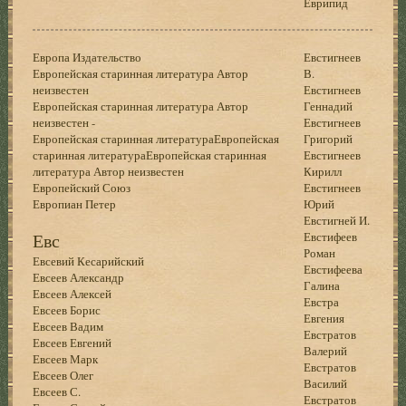
Еврипид
Европа Издательство
Евстигнеев
Европейская старинная литература Автор
В.
неизвестен
Евстигнеев
Европейская старинная литература Автор
Геннадий
неизвестен -
Евстигнеев
Европейская старинная литератураЕвропейская
Григорий
старинная литератураЕвропейская старинная
Евстигнеев
литература Автор неизвестен
Кирилл
Европейский Союз
Евстигнеев
Европиан Петер
Юрий
Евстигней И.
Евс
Евстифеев
Роман
Евсевий Кесарийский
Евстифеева
Евсеев Александр
Галина
Евсеев Алексей
Евстра
Евсеев Борис
Евгения
Евсеев Вадим
Евстратов
Евсеев Евгений
Валерий
Евсеев Марк
Евстратов
Евсеев Олег
Василий
Евсеев С.
Евстратов