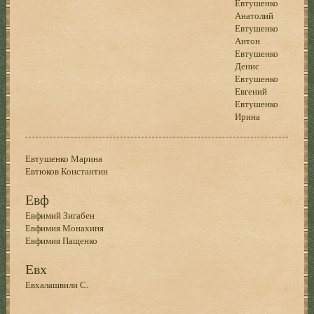
Евтушенко
Анатолий
Евтушенко
Антон
Евтушенко
Денис
Евтушенко
Евгений
Евтушенко
Ирина
Евтушенко Марина
Евтюков Константин
Евф
Евфимий Зигабен
Евфимия Монахиня
Евфимия Пащенко
Евх
Евхалашвили С.