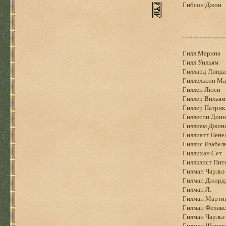
Гибсон Джон
Гилл Марина
Гилл Уильям
Гиллард Линда
Гиллельсон М
Гиллен Люси
Гиллер Вильям
Гиллер Патрик
Гиллеспи Донн
Гиллиам Джон
Гиллиатт Пене
Гиллис Изабел
Гиллихан Сет
Гиллквист Пит
Гилман Чарльз
Гилман Джорд
Гилман Л.
Гилман Марти
Гилман Феликс
Гилман Чарльз
Гилман Шарло