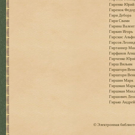
Гиренко Юрий
Гиренок Федо
Гири Дебора
Гири Свами
Гирина Валент
Гиркин Игорь
Гирскис Альфо
Гирсов Леони
Гиртаннер Ма
Гирфанов Аги
Гирченко Юри
Гирш Вильям
Гиршгорн Вен
Гиршгорн Вен
Гиршин Марк
Гиршман Мар
Гиршман Мих
Гиршович Лео
Гирько Андрей
© Электронная библиоте