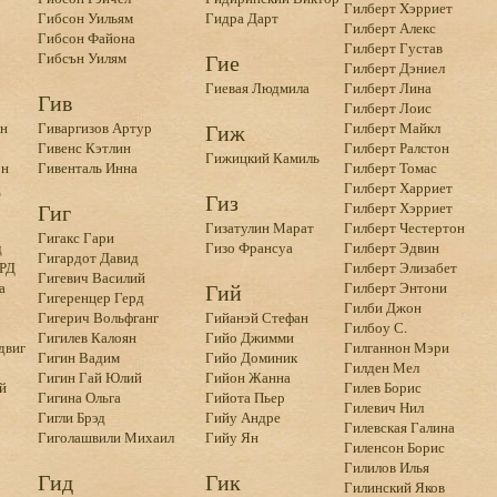
Гилберт Xэрриет
Гибсон Уильям
Гидра Дарт
Гилберт Алекс
Гибсон Файона
Гилберт Густав
Гибсън Уилям
Гие
Гилберт Дэниел
Гиевая Людмила
Гилберт Лина
Гив
Гилберт Лоис
он
Гиваргизов Артур
Гиж
Гилберт Майкл
Гивенс Кэтлин
Гилберт Ралстон
Гижицкий Камиль
он
Гивенталь Инна
Гилберт Томас
д
Гилберт Харриет
Гиз
Гиг
Гилберт Хэрриет
Гизатулин Марат
Гилберт Честертон
Гигакс Гари
д
Гизо Франсуа
Гилберт Эдвин
Гигардот Давид
РД
Гилберт Элизабет
Гигевич Василий
а
Гий
Гилберт Энтони
Гигеренцер Герд
Гилби Джон
Гигерич Вольфганг
Гийанэй Стефан
Гилбоу С.
Гигилев Калоян
Гийо Джимми
двиг
Гилганнон Мэри
Гигин Вадим
Гийо Доминик
Гилден Мел
Гигин Гай Юлий
Гийон Жанна
й
Гилев Борис
Гигина Ольга
Гийота Пьер
Гилевич Нил
Гигли Брэд
Гийу Андре
Гилевская Галина
Гиголашвили Михаил
Гийу Ян
Гиленсон Борис
Гилилов Илья
Гид
Гик
Гилинский Яков