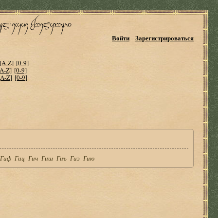
Войти
Зарегистрироваться
[A-Z]
[0-9]
[A-Z]
[0-9]
[A-Z]
[0-9]
Гиф
Гиц
Гич
Гиш
Гиъ
Гиэ
Гию