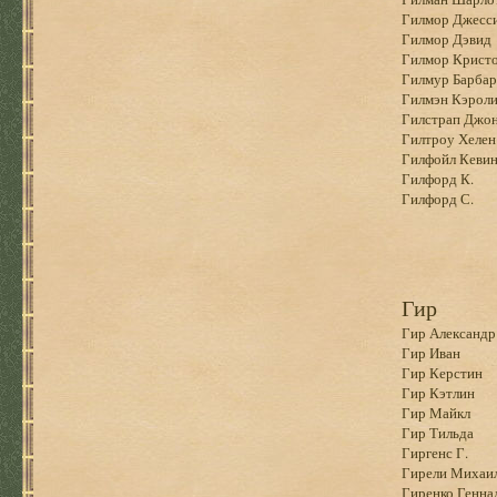
Гилмор Джесс
Гилмор Дэвид
Гилмор Крист
Гилмур Барбар
Гилмэн Кэрол
Гилстрап Джо
Гилтроу Хелен
Гилфойл Кеви
Гилфорд К.
Гилфорд С.
Гир
Гир Александр
Гир Иван
Гир Керстин
Гир Кэтлин
Гир Майкл
Гир Тильда
Гиргенс Г.
Гирели Михаи
Гиренко Генна