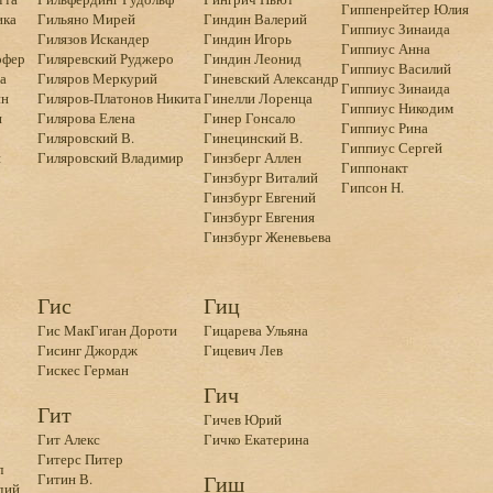
Гиппенрейтер Юлия
ика
Гильяно Мирей
Гиндин Валерий
Гиппиус Зинаида
Гилязов Искандер
Гиндин Игорь
Гиппиус Анна
офер
Гиляревский Руджеро
Гиндин Леонид
Гиппиус Василий
а
Гиляров Меркурий
Гиневский Александр
Гиппиус Зинаида
ин
Гиляров-Платонов Никита
Гинелли Лоренца
Гиппиус Никодим
н
Гилярова Елена
Гинер Гонсало
Гиппиус Рина
Гиляровский В.
Гинецинский В.
Гиппиус Сергей
н
Гиляровский Владимир
Гинзберг Аллен
Гиппонакт
Гинзбург Виталий
Гипсон Н.
Гинзбург Евгений
Гинзбург Евгения
Гинзбург Женевьева
Гис
Гиц
Гис МакГиган Дороти
Гицарева Ульяна
Гисинг Джордж
Гицевич Лев
Гискес Герман
Гич
Гит
Гичев Юрий
Гит Алекс
Гичко Екатерина
Гитерс Питер
л
Гитин В.
Гиш
дий