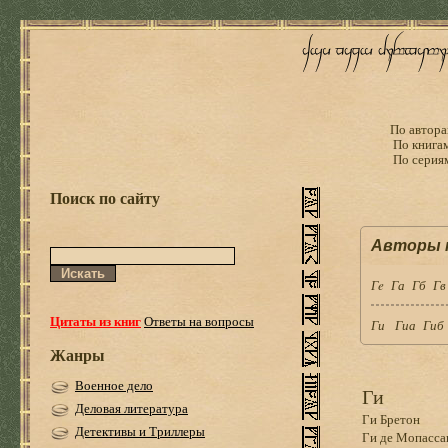
По автора
По книга
По серия
Поиск по сайту
Авторы н
Гe
Га
Гб
Гв
Цитаты из книг
Ответы на вопросы
Ги
Гиа
Гиб
Жанры
Военное дело
Ги
Деловая литература
Ги Бретон
Детективы и Триллеры
Ги де Мопасса