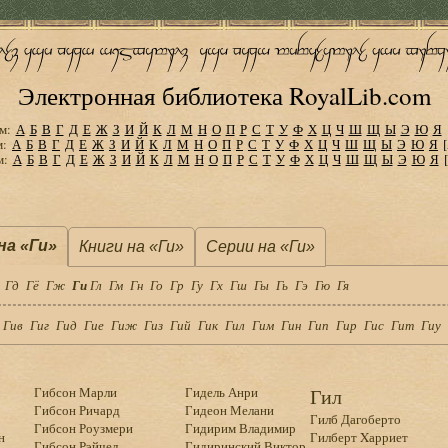
Электронная библиотека RoyalLib.com
м:
А
Б
В
Г
Д
Е
Ж
З
И
Й
К
Л
М
Н
О
П
Р
С
Т
У
Ф
Х
Ц
Ч
Ш
Щ
Ы
Э
Ю
Я
м:
А
Б
В
Г
Д
Е
Ж
З
И
Й
К
Л
М
Н
О
П
Р
С
Т
У
Ф
Х
Ц
Ч
Ш
Щ
Ы
Э
Ю
Я
м:
А
Б
В
Г
Д
Е
Ж
З
И
Й
К
Л
М
Н
О
П
Р
С
Т
У
Ф
Х
Ц
Ч
Ш
Щ
Ы
Э
Ю
Я
а «Ги»
Книги на «Ги»
Серии на «Ги»
Гд
Гё
Гж
Ги
Гл
Гм
Гн
Го
Гр
Гу
Гх
Гш
Гы
Гь
Гэ
Гю
Гя
Гив
Гиг
Гид
Гие
Гиж
Гиз
Гий
Гик
Гил
Гим
Гин
Гип
Гир
Гис
Гит
Гиу
Гибсон Марли
Гидель Анри
Гил
Гибсон Ричард
Гидеон Мелани
Гилб Дагоберто
Гибсон Роузмери
Гидирим Владимир
н
Гилберт Xарриет
Гибсон Рэйчел
Гидиринский Виктор