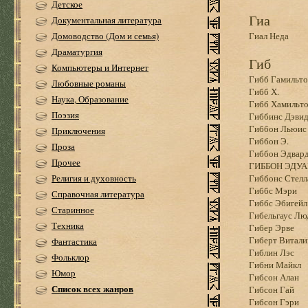
Детское
Гиа
Документальная литература
Домоводство (Дом и семья)
Гиал Неда
Драматургия
Гиб
Компьютеры и Интернет
Гибб Гамильт
Любовные романы
Гибб Х.
Наука, Образование
Гибб Хамильт
Поэзия
Гиббинс Дэви
Гиббон Льюис
Приключения
Гиббон Э.
Проза
Гиббон Эдвар
Прочее
ГИББОН ЭДУА
Религия и духовность
Гиббонс Стелл
Гиббс Мэри
Справочная литература
Гиббс Эбигейл
Старинное
Гибельгаус Лю
Техника
Гибер Эрве
Гиберт Витали
Фантастика
Гиблин Лэс
Фольклор
Гибни Майкл
Юмор
Гибсон Алан
Список всех жанров
Гибсон Гай
Гибсон Гэри