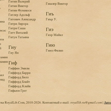
Гитин Валерий
Гишлер Виктор
Гитин Виктор
р
Гитин Фунакоси
Гиъ
Гитлер Адольф
Гитович Александр
Гиър У.
ина
Гитри Аврора
Гитри Саша
Гиэ
нсас
Гитт Виталий
д
Гиэр Майкл
Гитун Татьяна
ити
ш
Гию
Гиу
й
Гиюз Филип
Гиу Ян
еамин
иамин
Гиф
Гиффин Эмили
к
Гиффорд Барри
аил
Гиффорд Билл
нид
Гиффорд Блайт
Гиффорд Клайв
Гифьюн Грег
ка RoyalLib.Com, 2010-2026. Контактный e-mail:
royallib.ru@gmail.com
|
Авто