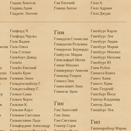
Гидаш Анатоль
Гик Евгений
Гилл А.
Гидвиц Адам
Гикиш Антон
Гилл Адриан
Гидденс Энтони
Гилл Джуди
Гилфорд Ч.
Гим
Гинзбург Карло
Гилфорд Чарльз
Гинзбург Лев
Гимадеев Станислав
Гиль Вадим
Гинзбург Лидия
Гимадеева Розалина
аксим
Гиль Ольга
Гинзбург Мария
Гимараенс Бернардо
Гиль Степан
Гинзбург Михаил
Гимбутас Мария
Гильберт Давид
Гинзбург Наталия
Гимельфарб Натан
Гильбо
Гинзбург Ю
Гимли Михаил
а
Гильбо Евгений
Гини Рубен
Гиммерверт Анисим
атан
Гильбо Крис
Гиннеса Книга
Гиммлер Генрих
лопи
Гильвик Эжен
Гинот Хаим
Гимпел Энн
ь
Гильденсмайхер Г.
Гинотт Хаим
Гимпелевич Зина
Гильдесхаймер Г.
Гинс Георгий
Гимпель Эрих
ер
Гильен Саша
Гинсберг Йоси
Гильен Хорхе
Гинтер Владимир
Гин
ж
Гильзин К.
Гинтер Дана
Гильзин Карл
Гин Анатолий
Гинцберг Лев
н
Гильман Светлана
Гин Анна
Гильмуллина Лада
Гин Светлана
Гип
Гильфердинг Александр
Гингер Серж
Гиппенрейтер Мария
тта
Гильфердинг Рудольф
Гингрич Ньют