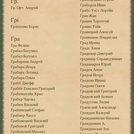
Гр.
Граборов Иван
Гр. Орт. Андрей
Грабс-Уэст Лорейн
Грав Жан
Грi
Гравин Терентий
Грiнченко Борис
Гравис Рэйя
Гравицкий Алексей
Гра
Гравишкис Владислав
Град Ирина
Гра Феликс
Граде Хаим
Грабал Богумил
Градинар Дмитрий
Грабал Богуміл
градинар Справедливият
Грабарник Андрей
Градинаров Юрий
Грабарь Игорь
Градов Алекс
Грабарь Леонид
Градов Игорь
Грабарь Ольга
Градова Ирина
Грабб Джефф
Градова Олеся
Граббе Епископ Григорий
Градовский Григорий
Грабенштайн Крис
Градовский Залман
Грабер Чарльз
Градусова Лилия
Грабин Василий
Граевский Александр
Грабинский Стефан
Граждан Валерий
Грабнер Хассо
Гражданинова Наталия
Грабовецкий Василий
Гражданкин А.
Грабовой Григорий
Гражданская Зоя
Грабовский Михаил
Гражуль Вениамин