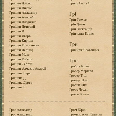
Гришем Джон
Грияр Сергей
Гришин Виктор
Гришин Александр
Грі
Гришин Алексей
Грін Грехем
Гришин Владимир
Грін Джон
Гришин Дмитрий
Грін Олександр
Гришин И.
Грінченко Борис
Гришин Игорь
Гришин Кирилл
Грн
Гришин Константин
Гришин Леонид
Грнчирж Сватоплук
Гришин Макс
Гришин Роберт
Гро
Гришин Сергей
Гробов Борис
Гришин-Алмазов Андрей
Гровер Маршал
Гришина Вера
Гровер Тим
Гришина Д.
Гровер Шон
Гришина Дарья
Гровик Фил
Гришина Е.
Гровс Лесли
Гровье Келли
Грог Александр
Гром Юрий
Грог Александр
Громаковская Татьяна