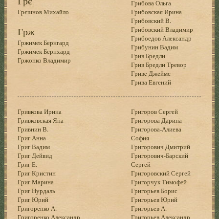
Грє
Грибова Ольга
Грєшнов Михайло
Грибовская Ирина
Грибовский В.
Грж
Грибовский Владимир
Грибоедов Александр
Гржимек Бернгард
Грибунин Вадим
Гржимек Бернхард
Грив Бредли
Гржонко Владимир
Грив Бредли Тревор
Гривc Джеймс
Грива Евгений
Гривкова Ирина
Григоров Сергей
Гривковская Яна
Григорова Дарина
Гривнин В.
Григорова-Алиева
Григ Анна
София
Григ Вадим
Григорович Дмитрий
Григ Дейвид
Григорович-Барский
Григ Е.
Сергей
Григ Кристин
Григоровский Сергей
Григ Марина
Григорчук Тимофей
Григ Нурдаль
Григорьев Борис
Григ Юрий
Григорьев Юрий
Григоренко А.
Григорьев А.
Григоренко Александр
Григорьев Александр