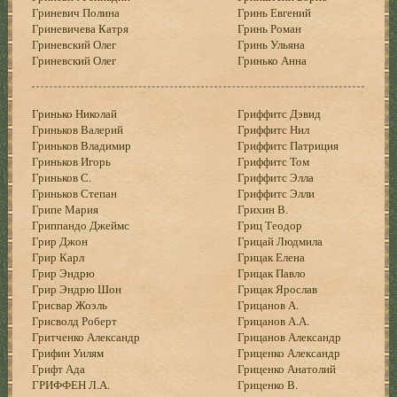
Гриневич Полина
Гринь Евгений
Гриневичева Катря
Гринь Роман
Гриневский Олег
Гринь Ульяна
Гриневский Олег
Гринько Анна
Гринько Николай
Гриффитс Дэвид
Гриньков Валерий
Гриффитс Нил
Гриньков Владимир
Гриффитс Патриция
Гриньков Игорь
Гриффитс Том
Гриньков С.
Гриффитс Элла
Гриньков Степан
Гриффитс Элли
Грипе Мария
Грихин В.
Гриппандо Джеймс
Гриц Теодор
Грир Джон
Грицай Людмила
Грир Карл
Грицак Елена
Грир Эндрю
Грицак Павло
Грир Эндрю Шон
Грицак Ярослав
Грисвар Жоэль
Грицанов А.
Грисволд Роберт
Грицанов А.А.
Гритченко Александр
Грицанов Александр
Грифин Уилям
Гриценко Александр
Грифт Ада
Гриценко Анатолий
ГРИФФЕН Л.А.
Гриценко В.