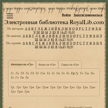
Войти
Зарегистрироваться
Электронная библиотека RoyalLib.com
По авторам:
А
Б
В
Г
Д
Е
Ж
З
И
Й
К
Л
М
Н
О
П
Р
С
Т
У
Ф
Х
Ц
Ч
Ш
Щ
Ы
Э
Ю
Я
[A-Z]
[0-9]
По книгам:
А
Б
В
Г
Д
Е
Ж
З
И
Й
К
Л
М
Н
О
П
Р
С
Т
У
Ф
Х
Ц
Ч
Ш
Щ
Ы
Э
Ю
Я
[A-Z]
[0-9]
По сериям:
А
Б
В
Г
Д
Е
Ж
З
И
Й
К
Л
М
Н
О
П
Р
С
Т
У
Ф
Х
Ц
Ч
Ш
Щ
Ы
Э
Ю
Я
[A-Z]
[0-9]
Авторы на «Гр»
Книги на «Гр»
Серии на «Гр»
Гe
Га
Гб
Гв
Гд
Гё
Гж
Ги
Гл
Гм
Гн
Го
Гр
Гу
Гх
Гш
Гы
Гь
Гэ
Гю
Гя
Гр.
Грi
Гра
Гре
Грє
Грж
Гри
Грі
Грн
Гро
Гру
Гръ
Гры
Грэ
Грю
Гря
Грабовський Сергій