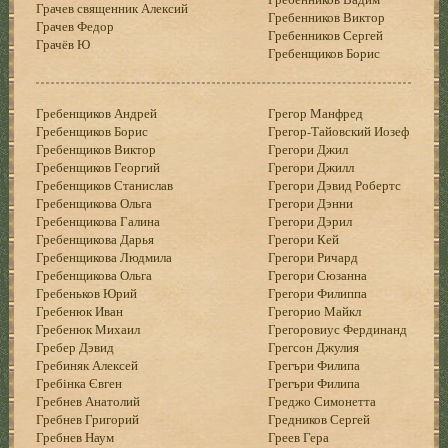
Грачев священник Алексий
Гребенников Виктор
Грачев Федор
Гребенников Сергей
Грачёв Ю
Гребенщиков Борис
Гребенщиков Андрей
Грегор Манфред
Гребенщиков Борис
Грегор-Тайовский Иозеф
Гребенщиков Виктор
Грегори Джил
Гребенщиков Георгий
Грегори Джилл
Гребенщиков Станислав
Грегори Дэвид Робертс
Гребенщикова Ольга
Грегори Дэнни
Гребенщикова Галина
Грегори Дэрил
Гребенщикова Дарья
Грегори Кей
Гребенщикова Людмила
Грегори Ричард
Гребенщикова Ольга
Грегори Сюзанна
Гребеньков Юрий
Грегори Филиппа
Гребенюк Иван
Грегорио Майкл
Гребенюк Михаил
Грегоровиус Фердинанд
Гребер Дэвид
Грегсон Джулия
Гребиняк Алексей
Грегъри Филипа
Гребінка Євген
Грегъри Филипа
Гребнев Анатолий
Греджо Симонетта
Гребнев Григорий
Гредников Сергей
Гребнев Наум
Греев Гера