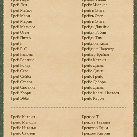
Грей Лен
Грейг Мюриэл
Грей Майкл
Грейгъ Ольга
Грей Мари
Грейгъ Олег
Грей Мария
Грейгъ Ольга
Грей Мелисса
Грейди Джеймс
Грей Отем
Грейди Робин
Грей Питер
Грейди Тим
Грей Р.
Грейдина Кима
Грей Р. С.
Грейдина Надежда
Грей Рамона
Грейзер Брайан
Грей Роллинс
Грейл Кэтрин
Грей Ронда
Грейс Диана
Грей Сева
Грейс Диана
Грей Сейбл
Грейс Грейс
Грей Стелла
Грейс Дебора
Грей Сюзанна
Грейс Диана
Грей Хэрри
Грейс Келли, Настася
Грей Эбби
Грейс Кэрол
Грейс Кэтрин
Грекова Т.
Грейс Мелоди
Грекова Татьяна
Грейс Наталья
Грекулов Ефим
Грейс Сьюзен
Грекхем Катрин