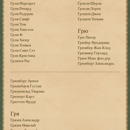
Грэм Маргарет
Грэхем Шерли
Грэм Ричард
Грэхэм Лорен
Грэм Родерик
Грэшем Джон
Грэм Свифт
Грэшем Уильям
Грэм Том
Грэм Уинстон
Грю
Грэм Ф.
Грю Питер
Грэм Хизер
Грюйер Фредерика
Грэм Хэнкок
Грюмбер Жан-Клод
Грэм-Смит Сет
Грюммер Герхард
Грэн Кристина
Грюн Макс фон дер
Грэната Рас
Грюнберг Александра
Грюнберг Арнон
Грюнебаум Густав
Грюневальд Ульрика
Грюнерт Карл
Грюттен Фруде
Гря
Грязев Александр
Грязев Николай