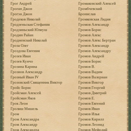
Грог Андрей
Громаковский Алексей
Гроган Джон
Громбчевский
Грогэн Джон
Бронислав
Гродеков Николай
Громковская Лидия
Гродзеньская Стефания
Громов Александр
Гродзиньский Юлиуш
Громов Борис
Гродин Райан
Громов Алекс
Гродненский Николай
Громов Алекс Бертран
Гроза Олег
Громов Александр
Гроздова Евгения
Громов Александру
Грозев Иван
Громов Андрей
Грозев Кунчо
Громов Борис
Грозина Карина
Громов В.
Грознов Александр
Громов Вадим
Грозный Иван IV
Громов Валериан
Грозовский Священник Виктор
Громов Виктор
Гройс Борис
Громов Георгий
Гройсман Алексей
Громов Дмитрий
Гройсман Яков
Громов Е.
Грок Леон
Громов Евгений
Гролиш Мишель
Громов Иван
Гром
Громов Илья
Гром Александра
Громов Кирилл
Гром Александр
Громов Леонид
Гром Александра
Громов Мефодий