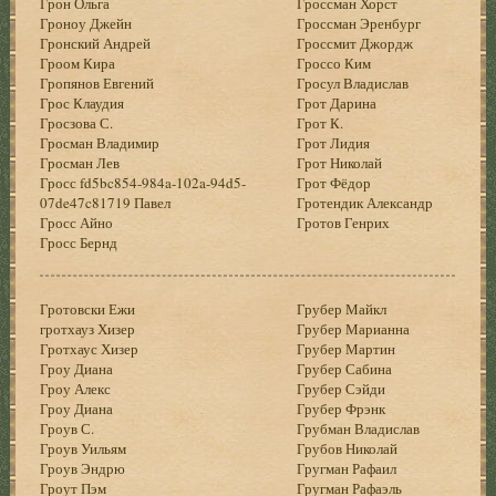
Грон Ольга
Гроссман Хорст
Гроноу Джейн
Гроссман Эренбург
Гронский Андрей
Гроссмит Джордж
Гроом Кира
Гроссо Ким
Гропянов Евгений
Гросул Владислав
Грос Клаудия
Грот Дарина
Гросзова С.
Грот К.
Гросман Владимир
Грот Лидия
Гросман Лев
Грот Николай
Гросс fd5bc854-984a-102a-94d5-
Грот Фёдор
07de47c81719 Павел
Гротендик Александр
Гросс Айно
Гротов Генрих
Гросс Бернд
Гротовски Ежи
Грубер Майкл
гротхауз Хизер
Грубер Марианна
Гротхаус Хизер
Грубер Мартин
Гроу Диана
Грубер Сабина
Гроу Алекс
Грубер Сэйди
Гроу Диана
Грубер Фрэнк
Гроув С.
Грубман Владислав
Гроув Уильям
Грубов Николай
Гроув Эндрю
Гругман Рафаил
Гроут Пэм
Гругман Рафаэль