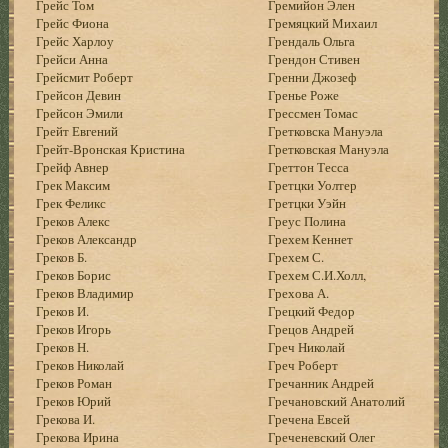
Грейс Том
Гремийон Элен
Грейс Фиона
Гремяцкий Михаил
Грейс Харлоу
Грендаль Ольга
Грейси Анна
Грендон Стивен
Грейсмит Роберт
Гренни Джозеф
Грейсон Девин
Гренье Роже
Грейсон Эмили
Грессмен Томас
Грейт Евгений
Гретковска Мануэла
Грейт-Вронская Кристина
Гретковская Мануэла
Грейф Авнер
Греттон Тесса
Грек Максим
Гретцки Уолтер
Грек Феликс
Гретцки Уэйн
Греков Алекс
Греус Полина
Греков Александр
Грехем Кеннет
Греков Б.
Грехем С.
Греков Борис
Грехем С.И.Холл,
Греков Владимир
Грехова А.
Греков И.
Грецкий Федор
Греков Игорь
Грецов Андрей
Греков Н.
Греч Николай
Греков Николай
Греч Роберт
Греков Роман
Гречанник Андрей
Греков Юрий
Гречановский Анатолий
Грекова И.
Гречена Евсей
Грекова Ирина
Греченевский Олег