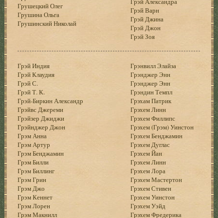
Грэй Александра
Грушецкий Олег
Грэй Варн
Грушина Ольга
Грэй Джина
Грушинский Николай
Грэй Джон
Грэй Зоя
Грэй Индия
Грэнвилл Элайза
Грэй Клаудия
Грэнджер Энн
Грэй С.
Грэнджер Энн
Грэй Т. К.
Грэндин Темпл
Грэй-Биркин Александр
Грэхам Патрик
Грэйвс Джереми
Грэхем Линн
Грэйзер Джиджи
Грэхем Филлипс
Грэйнджер Джон
Грэхем (Грэм) Уинстон
Грэм Анна
Грэхем Бенджамин
Грэм Артур
Грэхем Дуглас
Грэм Бенджамин
Грэхем Йан
Грэм Билли
Грэхем Линн
Грэм Биллинг
Грэхем Лора
Грэм Грин
Грэхем Мастертон
Грэм Джо
Грэхем Стивен
Грэм Кеннет
Грэхем Уинстон
Грэм Лорен
Грэхем Уэйд
Грэм Макнилл
Грэхем Фредерика