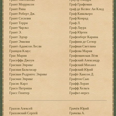
Грант Моррисон
Граф Графоман
Грант Рина
граф де Келюс Ан Клод
Грант Роберт Дж.
Граф Кавальеро
Грант Сесилия
Граф Конрад
Грант Терри
Граф Л.
Грант Чарльз
Граф Лаура
Грант Э.
Граф Юрген
Грант Эдгар
Графенберг Карина
Грант Эмилия
Графиня де Сегюр
Грант-Адамсон Лесли
Графная Светлана
Гранцов Клаус
Графова Мария
Грас Мария
Графоманская Лёля
Грасеффа Джоуи
Графский Александр
Грасиан Энрике
Графский Михаил
Грасиан Бальтасар
Графский Юрий
Грасиан Родригес Энрике
Графт-Хансон Д.
Грасиан Энрике
Графтон Сью
Грасис Карл
Графф Лоран
Грасо Патриша
Графф Хельга
Грасс Гюнтер
Графът-нерез
Грахов Алексей
Грачёв Юрий
Граховский Сергей
Грачева А.