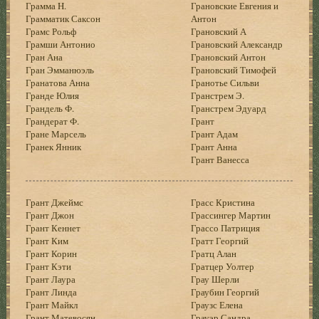
Грамма H.
Грановские Евгения и
Грамматик Саксон
Антон
Грамс Рольф
Грановский А
Грамши Антонио
Грановский Александр
Гран Ана
Грановский Антон
Гран Эмманюэль
Грановский Тимофей
Гранатова Анна
Гранотье Сильви
Гранде Юлия
Гранстрем Э.
Грандель Ф.
Гранстрем Эдуард
Грандерат Ф.
Грант
Гране Марсель
Грант Адам
Гранек Янник
Грант Анна
Грант Ванесса
Грант Джеймс
Грасс Кристина
Грант Джон
Грассингер Мартин
Грант Кеннет
Грассо Патриция
Грант Ким
Гратт Георгий
Грант Корин
Гратц Алан
Грант Кэти
Гратцер Уолтер
Грант Лаура
Грау Шерли
Грант Линда
Граубин Георгий
Грант Майкл
Граузс Елена
Грант Матевосян
Грауэр Сандра