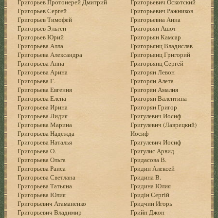
Григорьев Протоиерей Дмитрий
Григорьевич Оскотский
Григорьев Сергей
Григорьевич Ражников
Григорьев Тимофей
Григорьевна Анна
Григорьев Эльген
Григорьян Ашот
Григорьев Юрий
Григорьян Камсар
Григорьева Алла
Григорьянц Владислав
Григорьева Александра
Григорьянц Григорий
Григорьева Анна
Григорьянц Сергей
Григорьева Арина
Григорян Левон
Григорьева Г.
Григорян Алета
Григорьева Евгения
Григорян Амалия
Григорьева Елена
Григорян Валентина
Григорьева Ирина
Григорян Григор
Григорьева Лидия
Григулевич Иосиф
Григорьева Марина
Григулевич (Лаврецкий)
Григорьева Надежда
Иосиф
Григорьева Наталья
Григулевич Иосиф
Григорьева О.
Григулис Арвид
Григорьева Ольга
Гридасова В.
Григорьева Раиса
Гридин Алексей
Григорьева Светлана
Гридина В.
Григорьева Татьяна
Гридина Юлия
Григорьева Юлия
Гридін Сергій
Григорьевич Атаманенко
Гридчин Игорь
Григорьевич Владимир
Грийн Джон