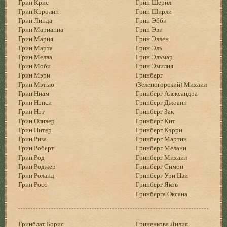
Грин Крис
Грин Шерил
Грин Кэролин
Грин Ширли
Грин Линда
Грин Эбби
Грин Марианна
Грин Эви
Грин Мария
Грин Эллен
Грин Марта
Грин Эль
Грин Мелва
Грин Эльмар
Грин Моби
Грин Эмилия
Грин Мэри
Гринберг
Грин Мэтью
(Зеленогорский) Михаил
Грин Ниам
Гринберг Александра
Грин Нэнси
Гринберг Джоанн
Грин Нэт
Гринберг Зак
Грин Оливер
Гринберг Кит
Грин Питер
Гринберг Кэрри
Грин Риза
Гринберг Мартин
Грин Роберт
Гринберг Мелани
Грин Род
Гринберг Михаил
Грин Роджер
Гринберг Симон
Грин Роланд
Гринберг Ури Цви
Грин Росс
Гринберг Яков
Гринберга Оксана
Гринблат Борис
Гриненкова Лилия