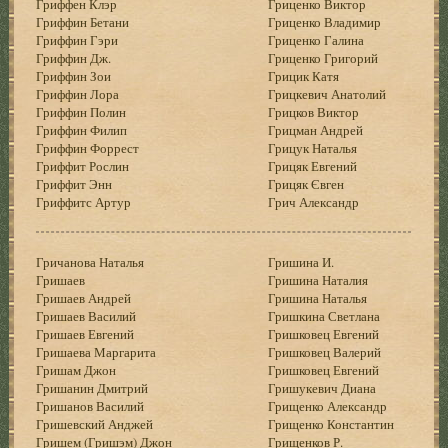
Гриффен Клэр
Гриценко Виктор
Гриффин Бетани
Гриценко Владимир
Гриффин Гэри
Гриценко Галина
Гриффин Дж.
Гриценко Григорий
Гриффин Зои
Грицик Катя
Гриффин Лора
Грицкевич Анатолий
Гриффин Полин
Грицков Виктор
Гриффин Филип
Грицман Андрей
Гриффин Форрест
Грицук Наталья
Гриффит Рослин
Грицяк Евгений
Гриффит Энн
Грицяк Євген
Гриффитс Артур
Грич Александр
Гричанова Наталья
Гришина И.
Гришаев
Гришина Наталия
Гришаев Андрей
Гришина Наталья
Гришаев Василий
Гришкина Светлана
Гришаев Евгений
Гришковец Евгений
Гришаева Маргарита
Гришковец Валерий
Гришам Джон
Гришковец Евгений
Гришанин Дмитрий
Гришукевич Диана
Гришанов Василий
Грищенко Александр
Гришевский Анджей
Грищенко Константин
Гришем (Гришэм) Джон
Грищенков Р.