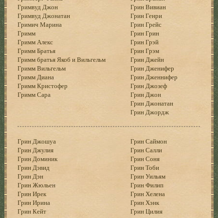
Гримвуд Джон
Грин Вивиан
Гримвуд Джонатан
Грин Генри
Гримич Марина
Грин Грейс
Гримм
Грин Грин
Гримм Алекс
Грин Грэй
Гримм Братья
Грин Грэм
Гримм братья Якоб и Вильгельм
Грин Джейн
Гримм Вильгельм
Грин Дженифер
Гримм Диана
Грин Дженнифер
Гримм Кристофер
Грин Джозеф
Гримм Сара
Грин Джон
Грин Джонатан
Грин Джордж
Грин Джошуа
Грин Саймон
Грин Джулия
Грин Салли
Грин Доминик
Грин Соня
Грин Дэвид
Грин Тоби
Грин Дэн
Грин Уильям
Грин Жюльен
Грин Филип
Грин Ирек
Грин Хелена
Грин Ирина
Грин Хэнк
Грин Кейт
Грин Цилия