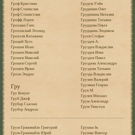
Гроф Кристина
Грудем Уэйн
Гроф Станислав
Грудинин Олег
Гроф Станистлав
Грудинина Наталия
Грофф Лорен
Грудкина Татьяна
Грохман Ганс
Грудцова Ольга
Гроховский Леонид
Грудцына Людмила
Грохоля Катажина
Груев Стефан
Гроций Хуго
Груздев А.
Грошан Иоан
Груздев Владислав
Грошев Николай
Груздев Илья
Грошев Николай
Груздев Павел
Грошев Сергей
Груздева Александра
Грошек Иржи
Груздева Татьяна
Гроэн Эндрю
Груздь Владислав
Грузин Валерий
Гру
Грузман Генрих
Грук М
Гру Бенуат
Грулев Михаил
Груб Джеф
Грум Александр
Грубар Сьюзан
Грум Уинстон
Грубер Андреас
Грум-Гржимайло Григорий
Грушка Ів.
Грум-Гржимайло Юрий
Грушко Виктор