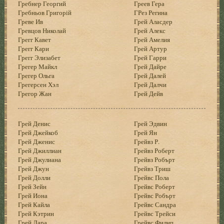
Гребнер Георгий
Греев Гера
Гребньов Григорій
ГРез Регина
Греве Ив
Грей Аласдер
Гревцов Николай
Грей Алекс
Грегг Кавет
Грей Амелия
Грегг Кари
Грей Артур
Грегг Элизабет
Грей Гарри
Грегер Майкл
Грей Дайре
Грегер Ольга
Грей Далей
Грегерсен Хэл
Грей Далчи
Грегор Жан
Грей Дейв
Грей Денис
Грей Эдвин
Грей Джейкоб
Грей Ян
Грей Дженис
Грейвз Р.
Грей Джиллиан
Грейвз Роберт
Грей Джулиана
Грейвз Робърт
Грей Джун
Грейвз Триш
Грей Долли
Грейвс Пола
Грей Зейн
Грейвс Роберт
Грей Иона
Грейвс Робърт
Грей Кайла
Грейвс Сандра
Грей Кэтрин
Грейвс Трейси
Грей Лара
Грейвс Филип