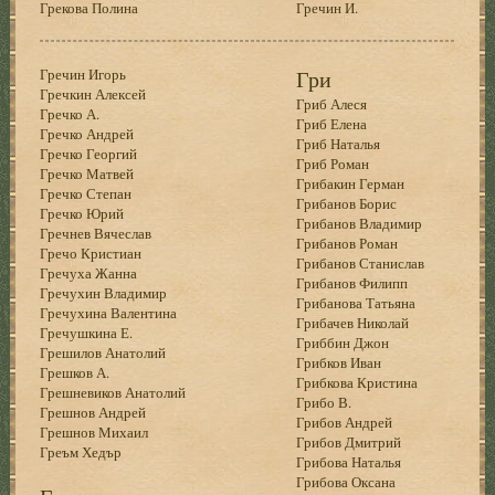
Грекова Полина
Гречин И.
Гречин Игорь
Гри
Гречкин Алексей
Гриб Алеся
Гречко А.
Гриб Елена
Гречко Андрей
Гриб Наталья
Гречко Георгий
Гриб Роман
Гречко Матвей
Грибакин Герман
Гречко Степан
Грибанов Борис
Гречко Юрий
Грибанов Владимир
Гречнев Вячеслав
Грибанов Роман
Гречо Кристиан
Грибанов Станислав
Гречуха Жанна
Грибанов Филипп
Гречухин Владимир
Грибанова Татьяна
Гречухина Валентина
Грибачев Николай
Гречушкина Е.
Гриббин Джон
Грешилов Анатолий
Грибков Иван
Грешков А.
Грибкова Кристина
Грешневиков Анатолий
Грибо В.
Грешнов Андрей
Грибов Андрей
Грешнов Михаил
Грибов Дмитрий
Греъм Хедър
Грибова Наталья
Грибова Оксана