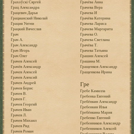
Грахоўскі Сяргей
Грачёва Анна
Грац Александра
Грачева Вера
Грацевич Дарья
Грачева И
Грацианский Николай
Грачёва Катерина
Грация Уитни
Грачева Лариса
Грацкий Вячеслав
Грачева Маргарита
Грач
Грачева О.
Грач А.
Грачева Светлана
Грач Александр
Грачёва Т.
Грач Игорь
Грачева Татьяна
Грач Олег
Грашин Алексей
Грачев Алексей
Грашина М.
Грачёв Александр
Гращенков Александр
Грачев Алексей
Гращенкова Ирина
Грачев Алексий
Грачев Андрей
Гре
Грачев Борис
Гребе Камилла
Грачев В.
Гребенка Евгений
Грачев Г.
Гребёнкин Александр
Грачев Георгий
Гребенкин Илья
Грачев Иван
Гребёнкина Мария
Грачев Л.
Гребенко Евгений
Грачев Михаил
Гребенников Александр
Грачев Рид
Гребенников Алексей
Грачев Роман
Гребенников Вадим