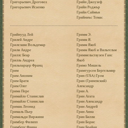
Григорьевич Дроговоз
Грийн Джоузеф
Григорьевич Исаенко
Грийн Роджър
Грийн Саймън
Грийниъс Томас
Грийнууд Лей
Гримм Э.
Грилей Андре
Гримм Я.
Грилелави Вольдемар
Гримм Якоб
Грили Андре
Гримм Якоб и Вильгельм
Гриллс Беар
Гриммельсгаузен Ганс
Грилль Андреа
Якоб
Грильпарцер Франц
Гримо Мишель
Грим
Гримтурсен Бергельмир
Грим Аноним
Грин (USA) Грэм
Грим Братя
Грин (Гриневский)
Грим Олег
Александр
Грима Пере
Грин А.
Гримайло Станислав
Грин Агата
Гримайло Станислав
Грин Александр
Гримак Леонид
Грин Андрей
Грималь Пьер
Грин Анна
Гримальди Виржини
Грин Билли
Гримбер Филипп
Грин Борис
Гримберг Фаина
Грин Брайан