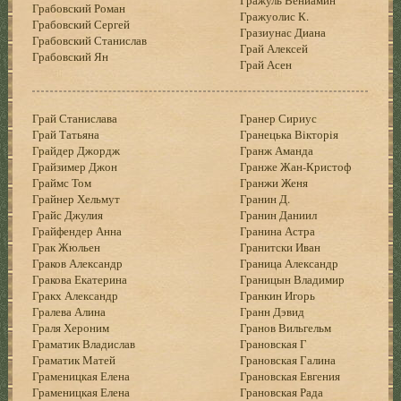
Грабовский Роман
Гражуолис К.
Грабовский Сергей
Гразиунас Диана
Грабовский Станислав
Грай Алексей
Грабовский Ян
Грай Асен
Грай Станислава
Гранер Сириус
Грай Татьяна
Гранецька Вiкторiя
Грайдер Джордж
Гранж Аманда
Грайзимер Джон
Гранже Жан-Кристоф
Граймс Том
Гранжи Женя
Грайнер Хельмут
Гранин Д.
Грайс Джулия
Гранин Даниил
Грайфендер Анна
Гранина Астра
Грак Жюльен
Гранитски Иван
Граков Александр
Граница Александр
Гракова Екатерина
Границын Владимир
Гракх Александр
Гранкин Игорь
Гралева Алина
Гранн Дэвид
Граля Хероним
Гранов Вильгельм
Граматик Владислав
Грановская Г
Граматик Матей
Грановская Галина
Граменицкая Елена
Грановская Евгения
Граменицкая Елена
Грановская Рада