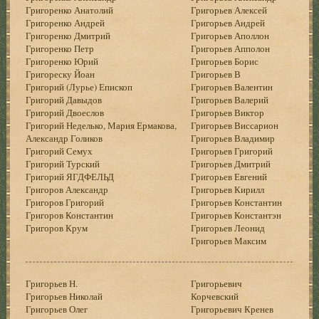
Григоренко Анатолий
Григорьев Алексей
Григоренко Андрей
Григорьев Андрей
Григоренко Дмитрий
Григорьев Аполлон
Григоренко Петр
Григорьев Апполон
Григоренко Юрий
Григорьев Борис
Григореску Йоан
Григорьев В
Григорий (Лурье) Епископ
Григорьев Валентин
Григорий Давыдов
Григорьев Валерий
Григорий Двоеслов
Григорьев Виктор
Григорий Неделько, Мария Ермакова,
Григорьев Виссарион
Александр Голиков
Григорьев Владимир
Григорий Семух
Григорьев Григорий
Григорий Турский
Григорьев Дмитрий
Григорий ЯГДФЕЛЬД
Григорьев Евгений
Григоров Александр
Григорьев Кирилл
Григоров Григорий
Григорьев Константин
Григоров Константин
Григорьев Константэн
Григоров Крум
Григорьев Леонид
Григорьев Максим
Григорьев Н.
Григорьевич
Григорьев Николай
Корчевский
Григорьев Олег
Григорьевич Кренев