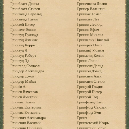
Гринблатт Джоэл
Гриненкова Лилия
Гринблатт Стивен
Гринер Валентин
Гринвальд Гарольд
Гриниас Томас
Гринвальд Гленн
Гринилев Лев
Гринвей Питер
Гринин Леонид
Гринвелл Бонни
Гринин Ефим
Гринвуд Гринвуд
Гринин Михаил
Гринвуд Джеймс
Гринкевич Николай
Гринвуд Керри
Гринкруг Ольга
Гринвуд Л.
Гринлиф Уильям
Гринвуд Роберт
Гринлэнд Колин
Гринвуд Эд
Гринн Лоэнн
Грингард Сэмюэл
Гриннелл Дэвид
Гриндер Александра
Гриннэл Дэвид
Гриндер Джон
Гринспен Алан
Гриндер Майкл
Гринспен Стенли
Гринёв А.
Гринуэй Глэдис
Гринев Вячеслав
Гринуэй Питер
Гринёв Дмитрий
Гринуэй Тод
Гринева Гелена
Гринфельд Олег
Гринева Екатерина
Гринфилд Сьюзан
Гринева Елизавета
Гринфилд Эми
Гриневич Александра
Гринч
Гриневич Василий
Гринчевский Игорь
Гриневич Геннадий
Гринштейн Борис