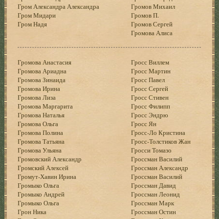
Гром Александра Александра
Громов Михаил
Гром Мидари
Громов П.
Гром Надя
Громов Сергей
Громова Алиса
Громова Анастасия
Гросс Виллем
Громова Ариадна
Гросс Мартин
Громова Зинаида
Гросс Павел
Громова Ирина
Гросс Сергей
Громова Лиза
Гросс Стивен
Громова Маргарита
Гросс Филипп
Громова Наталья
Гросс Эндрю
Громова Ольга
Гросс Ян
Громова Полина
Гросс-Ло Кристина
Громова Татьяна
Гросс-Толстиков Жан
Громова Ульяна
Гросси Томазо
Громовский Александр
Гроссман Василий
Громский Алексей
Гроссман Александр
Громут-Хавин Ирина
Гроссман Василий
Громыко Ольга
Гроссман Давид
Громыко Андрей
Гроссман Леонид
Громыко Ольга
Гроссман Марк
Грон Ника
Гроссман Остин