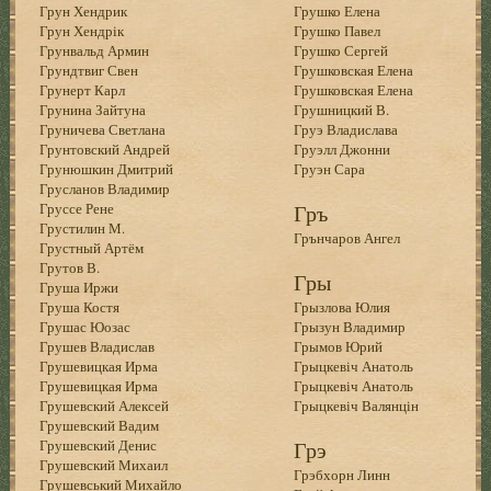
Грун Хендрик
Грушко Елена
Грун Хендрік
Грушко Павел
Грунвальд Армин
Грушко Сергей
Грундтвиг Свен
Грушковская Елена
Грунерт Карл
Грушковская Елена
Грунина Зайтуна
Грушницкий В.
Груничева Светлана
Груэ Владислава
Грунтовский Андрей
Груэлл Джонни
Грунюшкин Дмитрий
Груэн Сара
Грусланов Владимир
Груссе Рене
Гръ
Грустилин М.
Грънчаров Ангел
Грустный Артём
Грутов В.
Гры
Груша Иржи
Груша Костя
Грызлова Юлия
Грушас Юозас
Грызун Владимир
Грушев Владислав
Грымов Юрий
Грушевицкая Ирма
Грыцкевіч Анатоль
Грушевицкая Ирма
Грыцкевіч Анатоль
Грушевский Алексей
Грыцкевіч Валянцін
Грушевский Вадим
Грушевский Денис
Грэ
Грушевский Михаил
Грэбхорн Линн
Грушевський Михайло